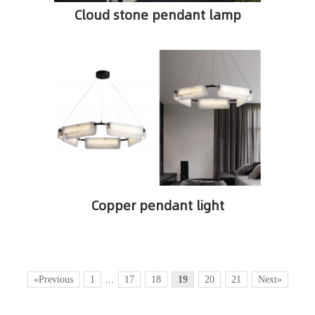
Cloud stone pendant lamp
Copper pendant light
«Previous
1
...
17
18
19
20
21
Next»