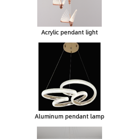
Acrylic pendant light
Aluminum pendant lamp