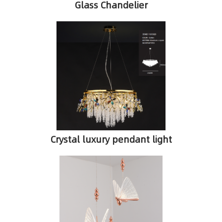
Glass Chandelier
Crystal luxury pendant light